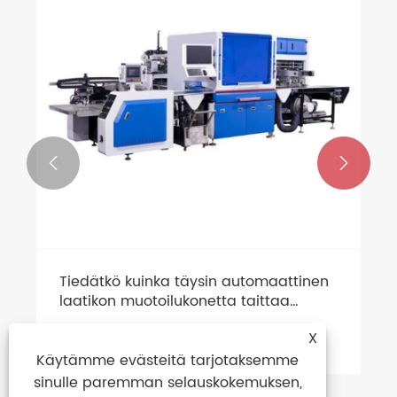
pian asiakkaalle Saudi-Arabiaan.
Katso lisää >>


X
Käytämme evästeitä tarjotaksemme
sinulle paremman selauskokemuksen,