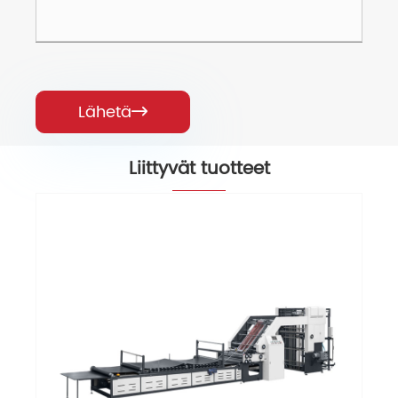
Lähetä

Liittyvät tuotteet