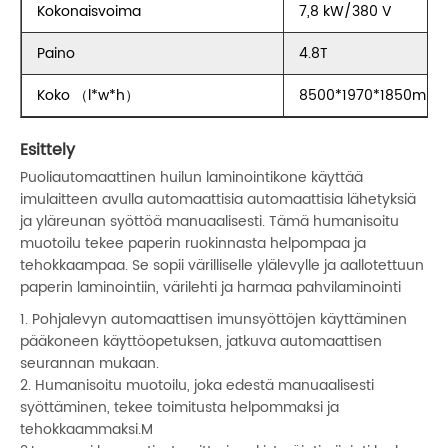
Kokonaisvoima
7,8 kW/380 V
Paino
4.8T
Koko （l*w*h）
8500*1970*1850mm
Esittely
Puoliautomaattinen huilun laminointikone käyttää
imulaitteen avulla automaattisia automaattisia lähetyksiä
ja yläreunan syöttöä manuaalisesti. Tämä humanisoitu
muotoilu tekee paperin ruokinnasta helpompaa ja
tehokkaampaa. Se sopii värilliselle ylälevylle ja aallotettuun
paperin laminointiin, värilehti ja harmaa pahvilaminointi
1. Pohjalevyn automaattisen imunsyöttöjen käyttäminen
pääkoneen käyttöopetuksen, jatkuva automaattisen
seurannan mukaan.
2. Humanisoitu muotoilu, joka edestä manuaalisesti
syöttäminen, tekee toimitusta helpommaksi ja
tehokkaammaksi.M