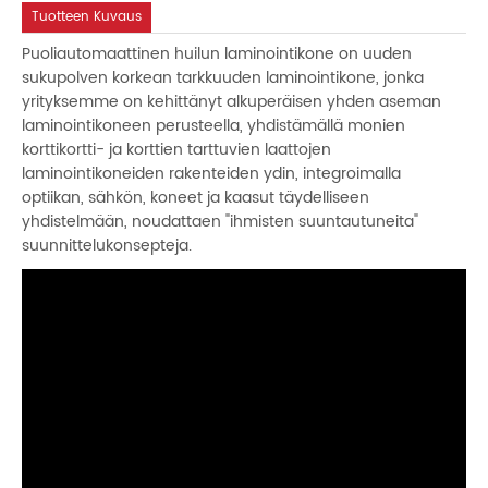
Tuotteen Kuvaus
Puoliautomaattinen huilun laminointikone on uuden
sukupolven korkean tarkkuuden laminointikone, jonka
yrityksemme on kehittänyt alkuperäisen yhden aseman
laminointikoneen perusteella, yhdistämällä monien
korttikortti- ja korttien tarttuvien laattojen
laminointikoneiden rakenteiden ydin, integroimalla
optiikan, sähkön, koneet ja kaasut täydelliseen
yhdistelmään, noudattaen "ihmisten suuntautuneita"
suunnittelukonsepteja.