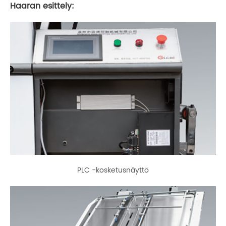
Haaran esittely:
PLC -kosketusnäyttö