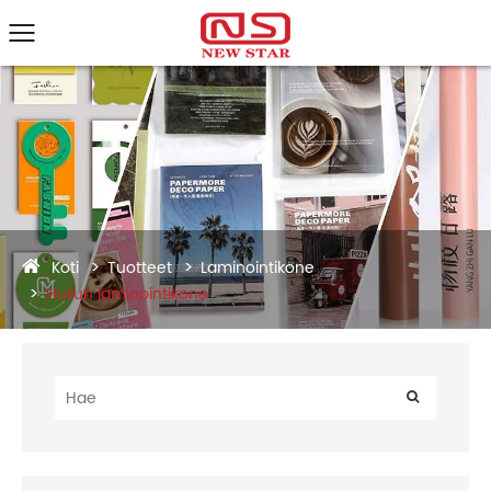
Koti
Tuotteet
Laminointikone
Huilun laminointikone