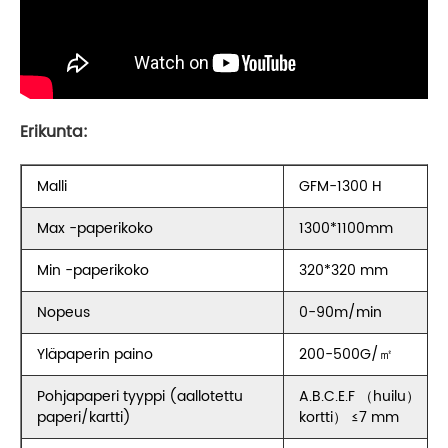
Erikunta:
Malli
GFM-1300 H
Max -paperikoko
1300*1100mm
Min -paperikoko
320*320 mm
Nopeus
0-90m/min
Yläpaperin paino
200-500G/㎡
Pohjapaperi tyyppi (aallotettu
A.B.C.E.F （huilu） （-
paperi/kartti)
kortti） ≤7 mm