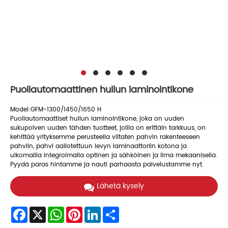
Puoliautomaattinen huilun laminointikone
Model:GFM-1300/1450/1650 H
Puoliautomaattiset huilun laminointikone, joka on uuden
sukupolven uuden tähden tuotteet, joilla on erittäin tarkkuus, on
kehittää yrityksemme perusteella viitaten pahvin rakenteeseen
pahviin, pahvi aallotettuun levyn laminaattoriin kotona ja
ulkomailla integroimalla optinen ja sähköinen ja ilma mekaanisella.
Pyydä paras hintamme ja nauti parhaasta palvelustamme nyt.
Lähetä kysely
Facebook
X
WhatsApp
Pinterest
LinkedIn
Share