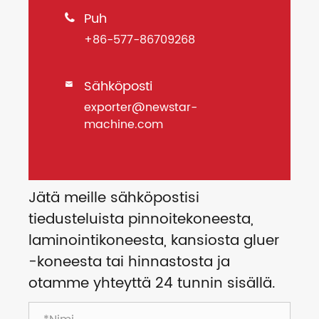
Puh

+86-577-86709268
Sähköposti

exporter@newstar-
machine.com
Jätä meille sähköpostisi
tiedusteluista pinnoitekoneesta,
laminointikoneesta, kansiosta gluer
-koneesta tai hinnastosta ja
otamme yhteyttä 24 tunnin sisällä.