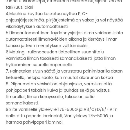
3.Inne uusi konsepti, etumittarin rekisteröinti, sijainti korkea
tarkkuus, alari
4.Machine käyttää kosketusnäyttöä PLC-
ohjausjärjestelmää, piirijärjestelmä on vakaa ja voi näyttää
vikahälytyksen automaattisesti.
5.Liimaautomaattinen täydennysjärjestelmä voidaan lisätä
automaattisesti liimahäviöiden aikana ja kierrätys liiman
kanssa jätteen menetyksen välttämiseksi.
6.Metring -rullanopeuden tieteellinen suunnittelu
varmistaa liiman tasaisesti samanaikaisesti, jotta liiman
hylkääminen suurella nopeudella.
7. Painetelan sivun säätö ja varustettu painimittarilla datan
tietueella, helppo säätö, kun muutat alareunan kokoa.
8. Riippumaton vesisäiliön ohjausjakso, varmista, että
pohjapaperi takaisin kuiva ja puhdas sekä puhdistus
liimarullat, liiman keräyssäiliö, takaosan säiliö
samanaikaisesti.
9.Siite värilliselle ylälevylle 175-500G ja AB/C/D/E/F A: n
aallotettu paperin laminointi; Väri ylälevy 175-500G ja
harmaa pahvipaperi laminoi.