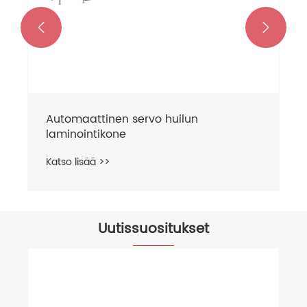


Automaattinen servo huilun
laminointikone
Katso lisää >>
Uutissuositukset
Uusi Star YFMA-760 automaattinen
esipinnoituslaminointikone toimitetaan