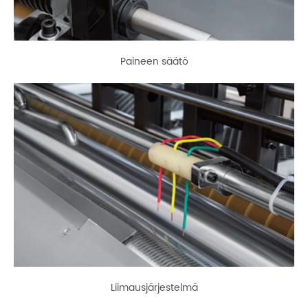
Paineen säätö
Liimausjärjestelmä