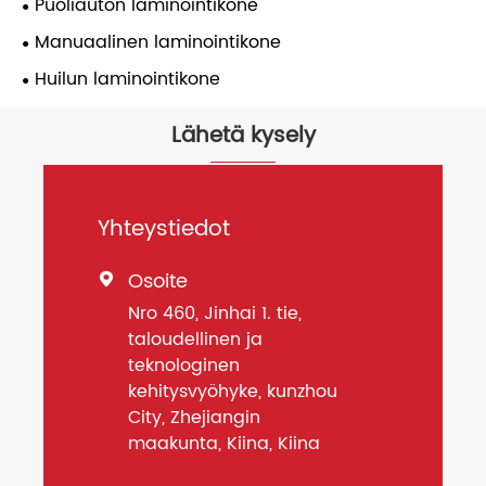
Puoliauton laminointikone
Manuaalinen laminointikone
Huilun laminointikone
Lähetä kysely
Yhteystiedot
Osoite

Nro 460, Jinhai 1. tie,
taloudellinen ja
teknologinen
kehitysvyöhyke, kunzhou
City, Zhejiangin
maakunta, Kiina, Kiina