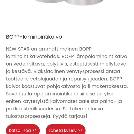
BOPP-laminointikalvo
NEW STAR on ammattimainen BOPP-
laminointikalvotehdas. BOPP lämpölaminointikalvo
on vedenpitävä, pölytiivis, esteettisesti miellyttävä
ja kestävä. Biaksiaalinen venytysprosessi antaa
tuotteelle vetolujuuden ja repäisylujuuden. BOPP-
kalvot koostuvat pohjakalvosta ja liimakerroksesta.
Soveltuu lämpölaminointikoneisiin, se on yksi
eniten käytetyistä kalvomateriaaleista paino- ja
pakkausteollisuudessa. Se tukee erilaisia ​​
tulostusprosesseja. Pyydä tarjous!
Katso lisää >>
Lähetä kysely >>