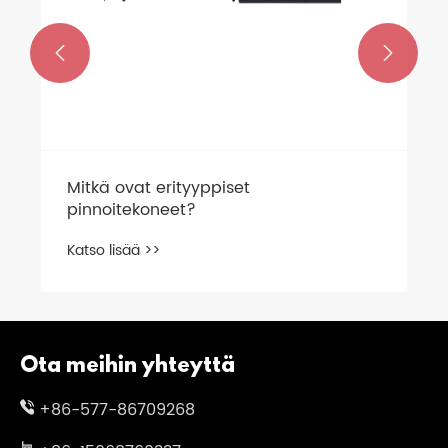


Mitkä ovat erityyppiset
pinnoitekoneet?
Katso lisää >>
Ota meihin yhteyttä
+86-577-86709268