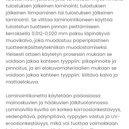
tulostuksen jälkeinen laminointi, tulostuksen
jälkeinen liimaaminen tai tulostuksen jälkeinen
laminointi. Se viittaa laminointikoneen käyttöä
tulostetun tuotteen pinnan peittämiseen
kerroksella 0,012-0,020 mm paksu läpinäkyvä
muovikalvo, joka muodostuu paperiplastisen
tuotteenkäsittelytekniikan muodostamiseksi.
Yleisesti ottaen käytetyn prosessin mukaan se
voidaan jakaa kahteen tyyppiin: pikapinnoite ja
pinnoitus, ja eri elokuvamateriaalien mukaan se
voidaan jakaa kahteen tyyppiin: kiiltävä kalvo ja
mattaelokuva.
Laminointikonetta käytetään pääasiassa
mainoskuvien ja hääkuvien jälkituotannossa.
Laminoivilla kuvilla on korkea korroosionkestävyys,
vedenpitävä, pölynpitävä, ryppyjen vastus ja UV-
eroosionkestävyys, mikä voi tuottaa voimakkaan