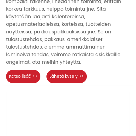
kompakti rakenne, lineaarinen toiminta, erittäin
korkea tarkkuus, helppo toiminta jne. Sitä
käytetään laajasti kalentereissa,
opetusmateriaaleissa, korteissa, tuotteiden
näytteissä, pakkauspakkauksissa jne. Se on
tulostustehdas, pakkaus, amerikkalaiset
tulostustehdas, olemme ammattimainen
laminoiva tehdas, voimme ratkaista asiakkaille
ongelmat, ota meihin yhteyttä.
Katso lisää >>
Lähetä kysely >>