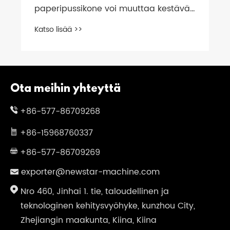
paperipussikone voi muuttaa kestävän
pakkaustehokkuuden
Katso lisää >>
Ota meihin yhteyttä
+86-577-86709268
+86-15968760337
+86-577-86709269
exporter@newstar-machine.com
Nro 460, Jinhai 1. tie, taloudellinen ja
teknologinen kehitysvyöhyke, kunzhou City,
Zhejiangin maakunta, Kiina, Kiina