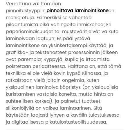
Verrattuna välittömään
pinnoitustyyppiin,
pinnoittava laminointikone
on
monia etuja. Esimerkiksi se vähentää
pilaantumista eikä vahingoita ihmiskehoa; Eri
paperiominaisuudet tai mustevärit eivät vaikuta
laminoivaan laatuun; Esipäällystävä
laminointikone on yksinkertaisempi käyttää, ja
grafiikka- ja tekstehosteet prosessoinnin jälkeen
ovat parempia; Ryppyjä, kuplia ja irtoamista
poistetaan periaatteessa. Haittana on, että tämä
tekniikka ei ole vielä kovin kypsä Kiinassa, ja
ratkaistaan ​​vielä joitain ongelmia, kuten
yksipuolinen laminoiva käpristys (on yksipuolisia
kuristamisen vastaisia ​​koneita, mutta hinta on
suhteellisen korkea), ja painetut tuotteet
silikoniöljyllä on vaikea laminaarinen. Sitä
käytetään laajasti lyhyen aikavälin tulostuksessa
ja digitaalisessa pikatulostusteollisuudessa.