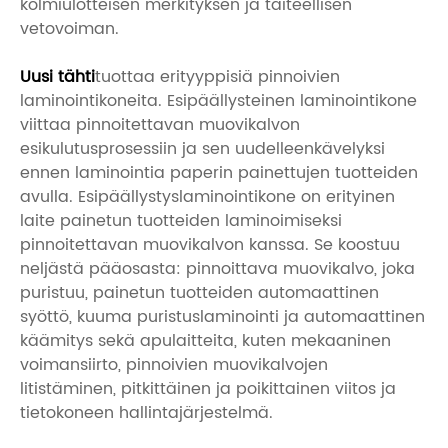
kolmiulotteisen merkityksen ja taiteellisen
vetovoiman.
Uusi tähti
tuottaa erityyppisiä pinnoivien
laminointikoneita. Esipäällysteinen laminointikone
viittaa pinnoitettavan muovikalvon
esikulutusprosessiin ja sen uudelleenkävelyksi
ennen laminointia paperin painettujen tuotteiden
avulla. Esipäällystyslaminointikone on erityinen
laite painetun tuotteiden laminoimiseksi
pinnoitettavan muovikalvon kanssa. Se koostuu
neljästä pääosasta: pinnoittava muovikalvo, joka
puristuu, painetun tuotteiden automaattinen
syöttö, kuuma puristuslaminointi ja automaattinen
käämitys sekä apulaitteita, kuten mekaaninen
voimansiirto, pinnoivien muovikalvojen
litistäminen, pitkittäinen ja poikittainen viitos ja
tietokoneen hallintajärjestelmä.