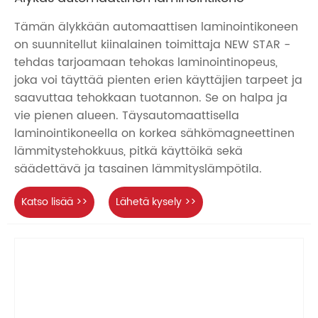
Tämän älykkään automaattisen laminointikoneen
on suunnitellut kiinalainen toimittaja NEW STAR -
tehdas tarjoamaan tehokas laminointinopeus,
joka voi täyttää pienten erien käyttäjien tarpeet ja
saavuttaa tehokkaan tuotannon. Se on halpa ja
vie pienen alueen. Täysautomaattisella
laminointikoneella on korkea sähkömagneettinen
lämmitystehokkuus, pitkä käyttöikä sekä
säädettävä ja tasainen lämmityslämpötila.
Katso lisää >>
Lähetä kysely >>