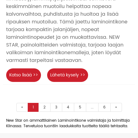
keskimmäinen muotoilu helpottaa nopeaa
kalvonvaihtoa, puhdistusta ja huoltoa ja lisää
ripauksen muotoilua. Tämä jaettu laminointikone
tarjoaa kompaktin jalanjäljen, nopeat
laminointinopeudet ja on muokattavissa. NEW
STAR, painolaitteiden valmistaja, tarjoaa laajan
valikoiman laminointikonemalleja, joten löydät
varmasti tarpeitasi vastaavan.
Katso lisää >>
Lähetä kysely >>
«
1
2
3
4
5
...
6
»
New Star on ammattilainen Laminointikone valmistaja ja toimittaja
Kiinassa. Tervetuloa tuontiin laadukkaita tuotteita täällä tehtaalta.