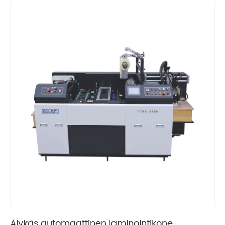
Älykäs automaattinen laminointikone