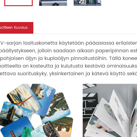
uotteen Kuvaus
V-sarjan lasituskonetta käytetään pääasiassa erilaist
ypäällystykseen, jolloin saadaan aikaan paperipinnan es
ipohjaisen öljyn ja kuplaöljyn pinnoitustöihin. Tällä kone
noitteella on kosteutta ja kulutusta kestäviä ominaisuuk
tettava suorituskyky, yksinkertainen ja kätevä käyttö se