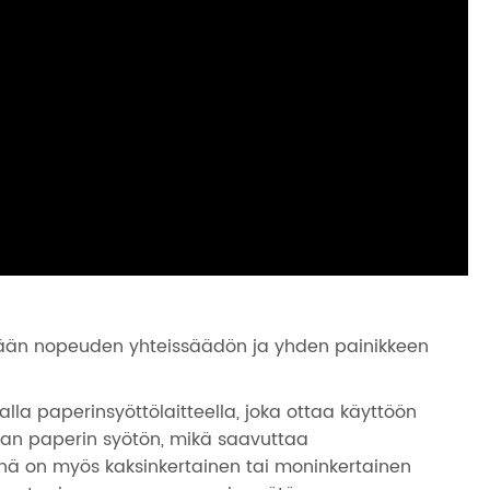
kään nopeuden yhteissäädön ja yhden painikkeen
la paperinsyöttölaitteella, joka ottaa käyttöön
aan paperin syötön, mikä saavuttaa
iinä on myös kaksinkertainen tai moninkertainen