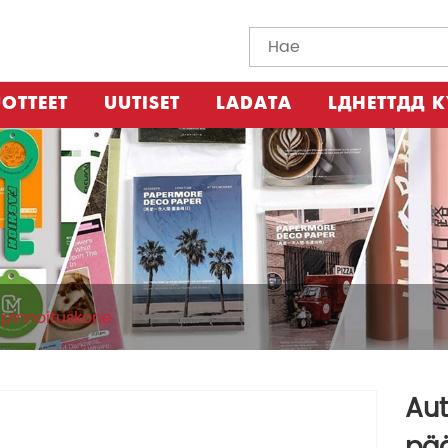
OTTEET
UUTISET
LADATA
LÄHETTÄÄ K
pinnoituskone
Au