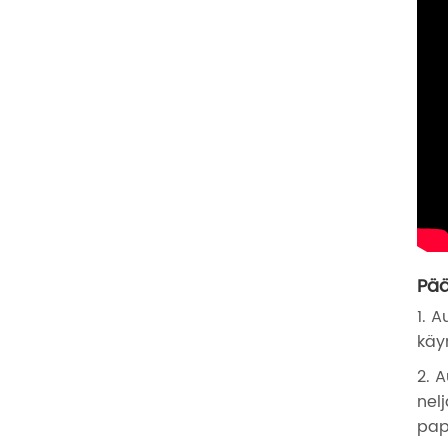
Pä
1. 
käy
2. 
nel
pap