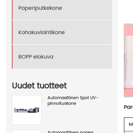
Paperiputkekone
Kohokuviointikone
BOPP elokuva
Uudet tuotteet
Automaattinen Spot UV-
pinnoituskone
Par
M
Automaattinen nopea