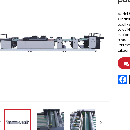
pää
Model:
Kiinal
päälly
estetii
suojan 
pinnoit
värilaa
takuu
F