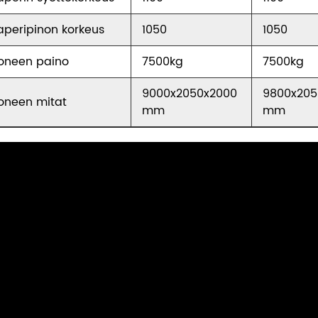
aperipinon korkeus
1050
1050
oneen paino
7500kg
7500kg
9000x2050x2000
9800x205
oneen mitat
mm
mm