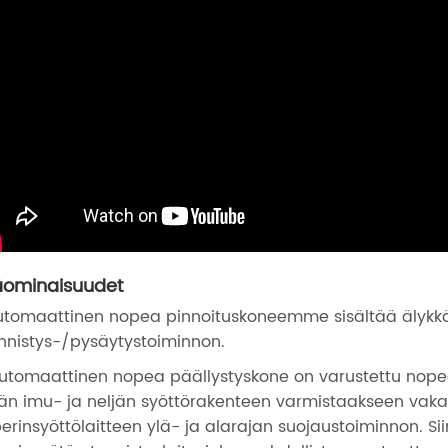
äominaisuudet
Automaattinen nopea pinnoituskoneemme sisältää älyk
nnistys-/pysäytystoiminnon.
Automaattinen nopea päällystyskone on varustettu nopeal
jän imu- ja neljän syöttörakenteen varmistaakseen vak
erinsyöttölaitteen ylä- ja alarajan suojaustoiminnon. S