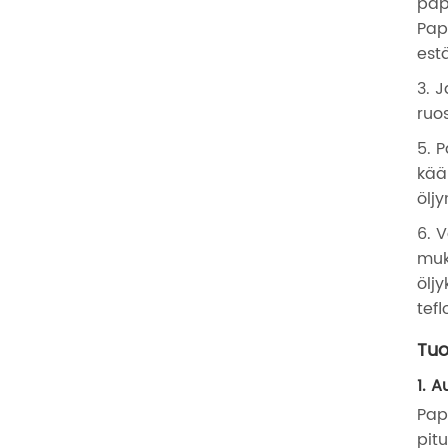
pap
Pap
est
3. 
ruo
5. 
kää
öljy
6. 
muk
ölj
tef
Tuo
1. 
Pap
pit