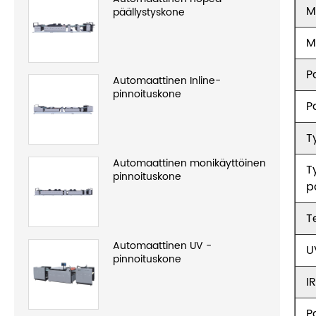
M
päällystyskone
M
P
Automaattinen Inline-
pinnoituskone
P
T
Automaattinen monikäyttöinen
T
pinnoituskone
p
T
Automaattinen UV -
U
pinnoituskone
I
P