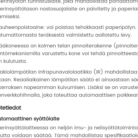
erinsyötön tunnistuslaite, joka mahdollistaa portaatt
erinsyöttötason nostosuojalaite on päivitetty ja paperi
ämiseksi.
Jauheenpoistoaine: voi poistaa tehokkaasti paperipölyn. 
stumattomasta teräksestä valmistettu aallotettu levy.
Pääkoneessa on kolmen telan pinnoiterakenne (pinnoite
ntömekanismilla varustettu kone voi tehdä pinnoittee
n kulutusta.
Vakiolämpötilan infrapunavalolaatikko (IR) mahdollista
aan. Reaaliaikainen lämpötilan säätö ei ainoastaan ​​s
ykerroksen nopeamman kuivumisen. Lisäksi se on varustet
lonverkkohihnalla, joka toteuttaa automaattisen poikke
tetiedot
Automaattinen syöttölaite
erinsyöttölaitteessa on neljän imu- ja nelisyöttötoiminto.
uutta voidaan säätää. Tämä mahdollistaa spesifikaatio