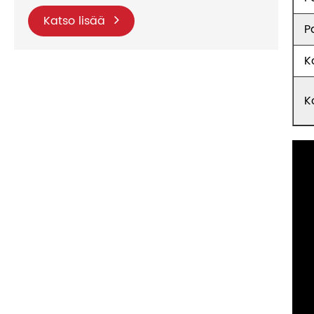
Katso lisää
P
K
K