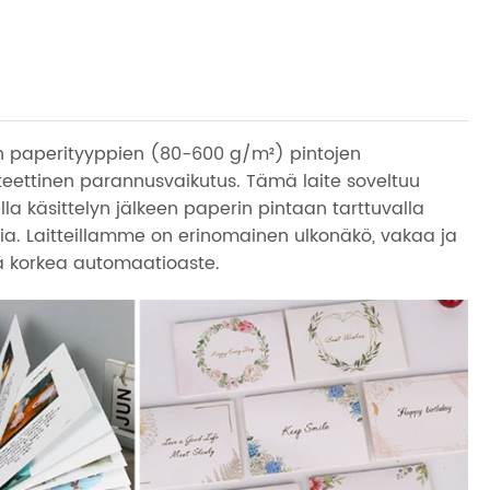
en paperityyppien (80-600 g/m²) pintojen
teettinen parannusvaikutus. Tämä laite soveltuu
ella käsittelyn jälkeen paperin pintaan tarttuvalla
sia. Laitteillamme on erinomainen ulkonäkö, vakaa ja
kä korkea automaatioaste.