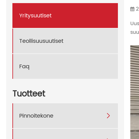
2
Yritysuutiset
Uus
suu
Teollisuusuutiset
Faq
Tuotteet
Pinnoitekone
