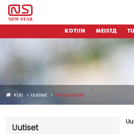
KOTIIN
MEISTÄ
TU
Koti
Uutiset
Yritysuutiset
Uu
Uutiset