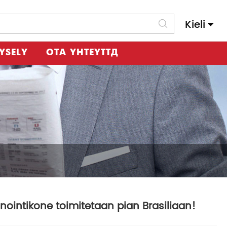
Kieli
Slovenský Jazyk
YSELY
OTA YHTEYTTÄ
ointikone toimitetaan pian Brasiliaan!