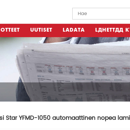
OTTEET
UUTISET
LADATA
LÄHETTÄÄ K
si Star YFMD-1050 automaattinen nopea lamin