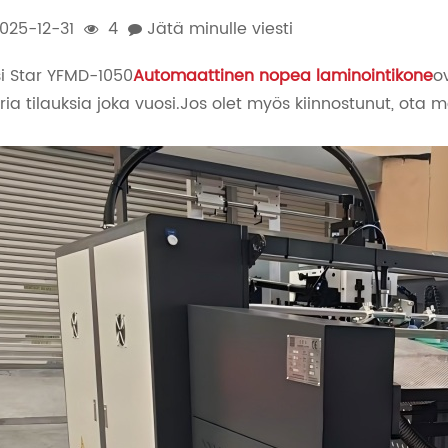
025-12-31
4
Jätä minulle viesti
i Star YFMD-1050
Automaattinen nopea laminointikone
o
ria tilauksia joka vuosi.Jos olet myös kiinnostunut, ota m